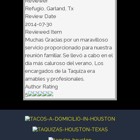
Reviewer
Refugio, Garland, Tx
Review Date
2014-07-30
Reviewed Item
Muchas Gracias por un maravilloso
servicio proporcionado para nuestra
reunión familiar. Se llevó a cabo en el
día más caluroso del verano, Los
encargados de la Taquiza era
amables y profesionales.
Author Rating
5