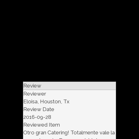
Review
Reviewer
Eloisa, Houston, Tx
Review Date
2016-09-28
Reviewed Item
Otro gran Catering! Totalmente vale la